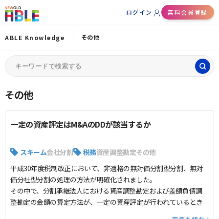
ログイン
無料会員登録
その他
ABLE Knowledge
Search
for:
その他
一定の資産評定はM&AのDDが該当するか
スキーム
会社分割
税務
資産調整勘定
その他
平成30年度税制改正において、非適格の無対価分割型分割、無対
価分社型分割の処理の方法が明確化されました。
その中で、分割承継法人における資産調整勘定および差額負債調
整勘定の金額の算定方法が、一定の資産評定が行われているとき
とそうでないときで異なっています。