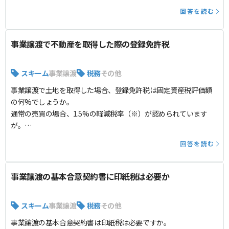
兄弟会社同士を合併してからHDと残った子会社を合併するのが自
回答を読む
然かと思いますが、先にHDと子会社を合併してから残り1社と合
併してもいいでしょうか。
事業譲渡で不動産を取得した際の登録免許税
スキーム
事業譲渡
税務
その他
事業譲渡で土地を取得した場合、登録免許税は固定資産税評価額
の何%でしょうか。
通常の売買の場合、1.5%の軽減税率（※）が認められています
が。
（※）2023年5月現在、2026年3月末まで
回答を読む
事業譲渡の基本合意契約書に印紙税は必要か
スキーム
事業譲渡
税務
その他
事業譲渡の基本合意契約書は印紙税は必要ですか。