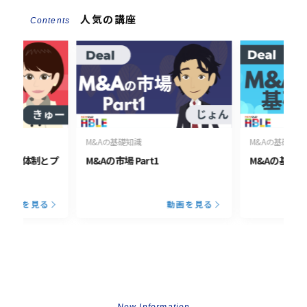
人気の講座
Contents
M&Aの基礎知識
M&Aの基礎知識
定する体制とプ
M&Aの市場 Part1
M&Aの基礎知
動画を見る
動画を見る