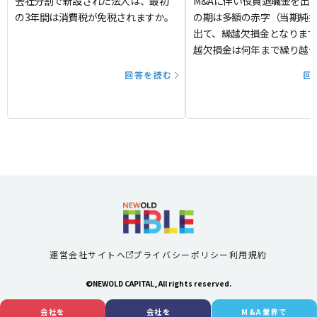
会社分割で新設された法人は、最初
M&Aに伴い役員退職金を出
の3年間は消費税が免税されますか。
の期は多額の赤字（当期純
出て、繰越欠損金となります
越欠損金は何年まで繰り越
か。
回答を読む
回
運営会社サイトへ
プライバシーポリシー
利用規約
©NEWOLD CAPITAL, All rights reserved.
会社を
会社を
M&A業界で