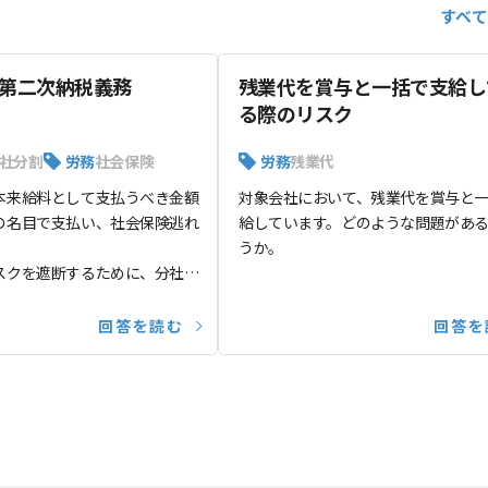
すべ
第二次納税義務
残業代を賞与と一括で支給し
る際のリスク
社分割
労務
社会保険
労務
残業代
本来給料として支払うべき金額
対象会社において、残業代を賞与と
の名目で支払い、社会保険逃れ
給しています。どのような問題があ
。
うか。
スクを遮断するために、分社型
式譲渡により、事業だけ切り出
譲渡することを考えています
回答を読む
回答を
しょうか。