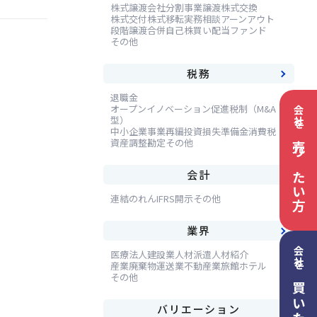
株式譲渡
会社分割
事業譲渡
株式交換
株式交付
株式移転
実務相談
アーンアウト
段階譲渡
合併
自己株買い
配当
ファンド
その他
税務
退職金
オープンイノベーション促進税制（M&A
会社を
型）
中小企業事業再編投資損失準備金
消費税
資産調整勘定
その他
売りたい方
会計
連結
のれん
IFRS
開示
その他
業界
会社を
医療法人
建設業
人材派遣
人材紹介
産業廃棄物
運送業
不動産業
旅館ホテル
その他
バリエーション