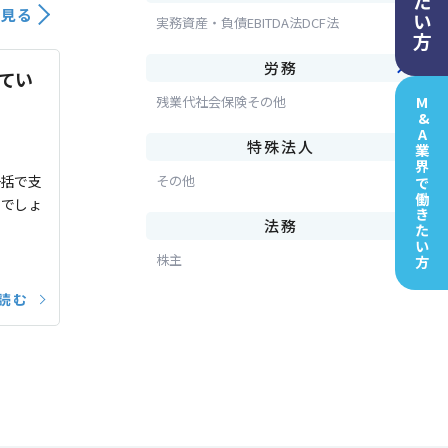
買いたい方
て見る
実務
資産・負債
EBITDA法
DCF法
労務
てい
残業代
社会保険
その他
M&A業界で
特殊法人
一括で支
その他
働きたい方
るでしょ
法務
株主
読む