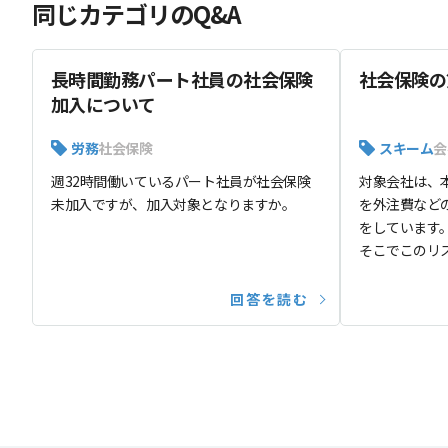
同じカテゴリのQ&A
長時間勤務パート社員の社会保険
社会保険の
加入について
労務
社会保険
スキーム
会
週32時間働いているパート社員が社会保険
対象会社は、
未加入ですが、加入対象となりますか。
を外注費など
をしています
そこでこのリ
新設分割+株
した新会社を
回答を読む
が、いかがで