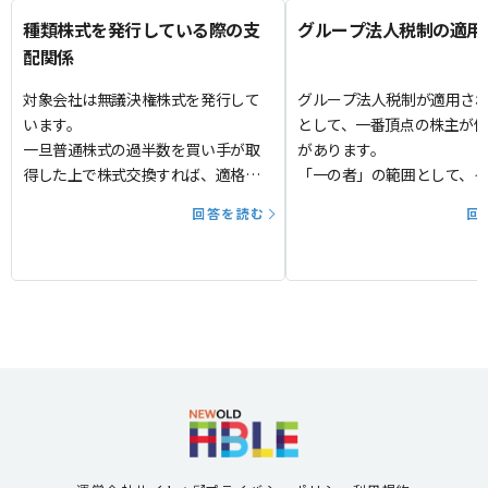
種類株式を発行している際の支
グループ法人税制の適用
配関係
対象会社は無議決権株式を発行して
グループ法人税制が適用さ
います。
として、一番頂点の株主が
一旦普通株式の過半数を買い手が取
があります。
得した上で株式交換すれば、適格要
「一の者」の範囲として、
件は支配関係内の要件となります
どのような関係のある人ま
回答を読む
回
か。
に含まれますか。