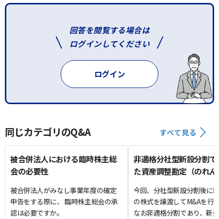
回答を閲覧する場合は
ログインしてください
ログイン
同じカテゴリのQ&A
すべて見る
被合併法人における臨時株主総
非適格分社型新設分割で
会の必要性
た資産調整勘定（のれん
会社との合併後も引き継
被合併法人がみなし事業年度の確定
今回、分社型新設分割後に
か
申告をする際に、 臨時株主総会の承
の株式を譲渡してM&Aを行
認は必要ですか。
なお非適格分割であり、新