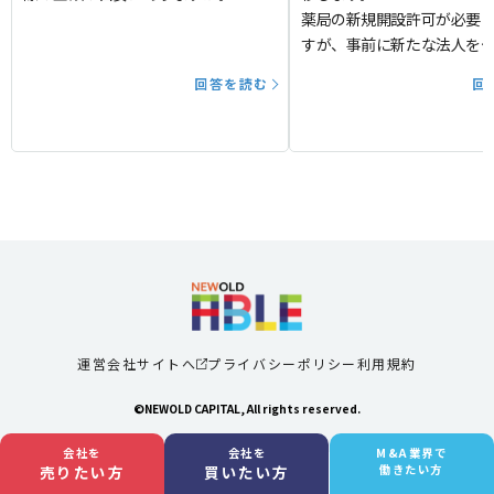
薬局の新規開設許可が必要
すが、事前に新たな法人を
き吸収分割をする必要があ
回答を読む
回
か。それとも新設分割でも
ょうか。
運営会社サイトへ
プライバシーポリシー
利用規約
©NEWOLD CAPITAL, All rights reserved.
会社を
会社を
M&A業界で
売りたい方
買いたい方
働きたい方