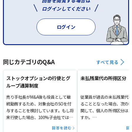
回答を閲覧する場合は
ログインしてください
ログイン
同じカテゴリのQ&A
すべて見る
ストックオプションの行使とグ
未払残業代の所得区分
ループ通算制度
売り手社長がM&A後も役員として継
従業員が過去の未払残業代
続勤務するため、対象会社のSOを付
ることとなった場合、次の
与することを検討しています。もし将
関して、個人の所得区分は
来行使した場合、100%子会社ではな
すか。
くなるため、グループ通算制度の適
①過去の残業代
回答を読む
回
用対象外となりますか。
②遅延損害金（利息部分）