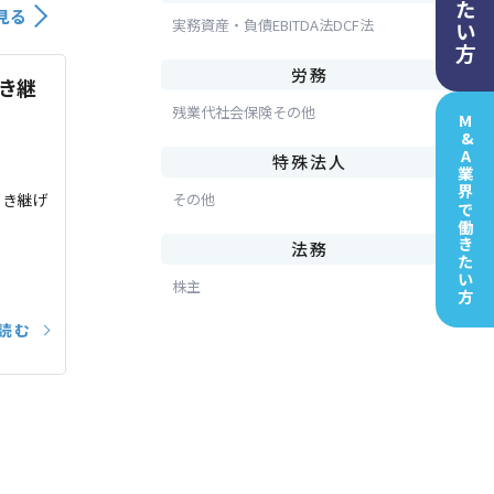
買いたい方
見る
実務
資産・負債
EBITDA法
DCF法
労務
き継
残業代
社会保険
その他
M&A業界で
特殊法人
引き継げ
その他
働きたい方
法務
株主
読む