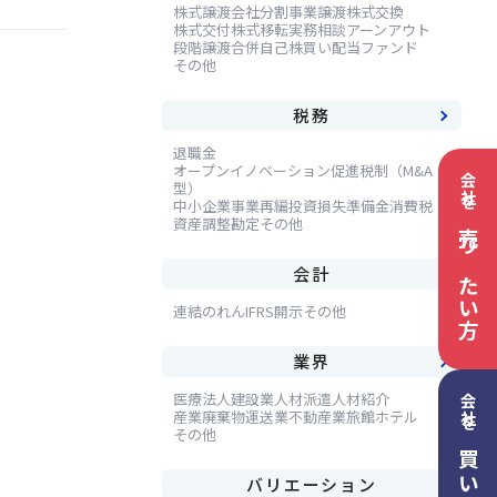
株式譲渡
会社分割
事業譲渡
株式交換
株式交付
株式移転
実務相談
アーンアウト
段階譲渡
合併
自己株買い
配当
ファンド
その他
税務
退職金
オープンイノベーション促進税制（M&A
会社を
型）
中小企業事業再編投資損失準備金
消費税
資産調整勘定
その他
売りたい方
会計
連結
のれん
IFRS
開示
その他
業界
医療法人
建設業
人材派遣
人材紹介
会社を
産業廃棄物
運送業
不動産業
旅館ホテル
その他
バリエーション