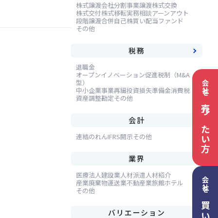
株式譲渡
会社分割
事業譲渡
株式交換
株式交付
株式移転
実務相談
アーンアウト
段階譲渡
合併
自己株買い
配当
ファンド
その他
税務
退職金
オープンイノベーション促進税制（M&A
型）
会社を
中小企業事業再編投資損失準備金
消費税
資産調整勘定
その他
売りたい方
会計
連結
のれん
IFRS
開示
その他
業界
医療法人
建設業
人材派遣
人材紹介
会社を
産業廃棄物
運送業
不動産業
旅館ホテル
その他
バリエーション