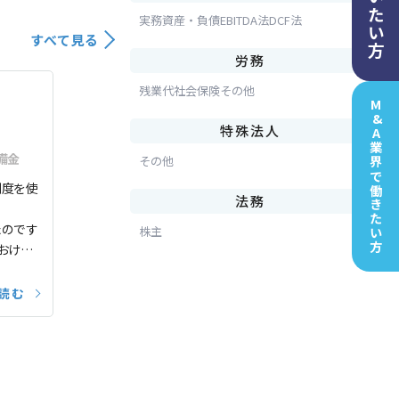
買いたい方
実務
資産・負債
EBITDA法
DCF法
すべて見る
労務
残業代
社会保険
その他
M&A業界で
特殊法人
備金
その他
制度を使
働きたい方
法務
たのです
株主
おけば
読む