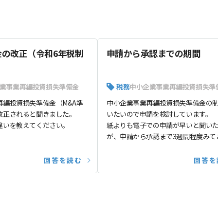
金の改正（令和6年税制
申請から承認までの期間
業事業再編投資損失準備金
税務
中小企業事業再編投資損失準
再編投資損失準備金（M&A準
中小企業事業再編投資損失準備金の
改正されると聞きました。
いたいので申請を検討しています。
違いを教えてください。
紙よりも電子での申請が早いと聞い
が、申請から承認まで3週間程度みて
いいでしょうか。
回答を読む
回答を