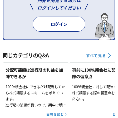
回答を閲覧する場合は
ログインしてください
ログイン
同じカテゴリのQ&A
すべて見る
分配可能額は進行期の利益を加
事前に100%親会社に配
味できるか
際の留意点
100%親会社にできるだけ配当してか
100%親会社に対して配当
ら株式譲渡するスキームを考えてい
株式譲渡する際の留意点を
ます。
ださい。
進行期の業績が良いので、期中で積み
上がった利益も分配可能額に加味し
回答を読む
回
てよいでしょうか。