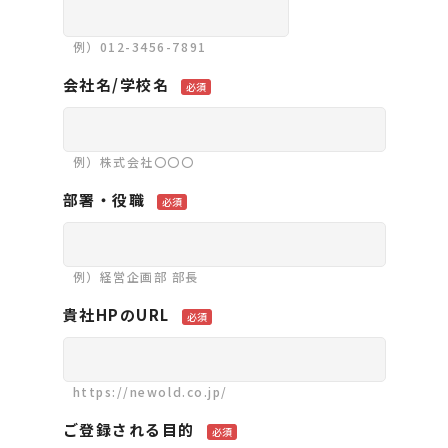
例）012-3456-7891
会社名/学校名
必須
例）株式会社〇〇〇
部署・役職
必須
例）経営企画部 部長
貴社HPのURL
必須
https://newold.co.jp/
ご登録される目的
必須